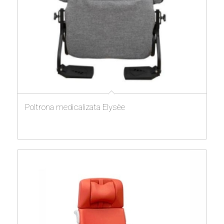
Poltrona medicalizata Elysèe