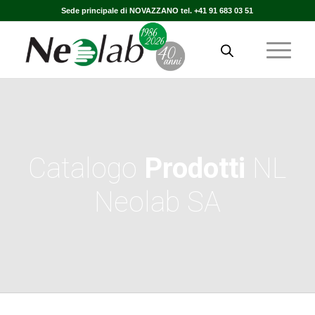
Sede principale di NOVAZZANO tel. +41 91 683 03 51
Catalogo
Prodotti
NL
Neolab SA