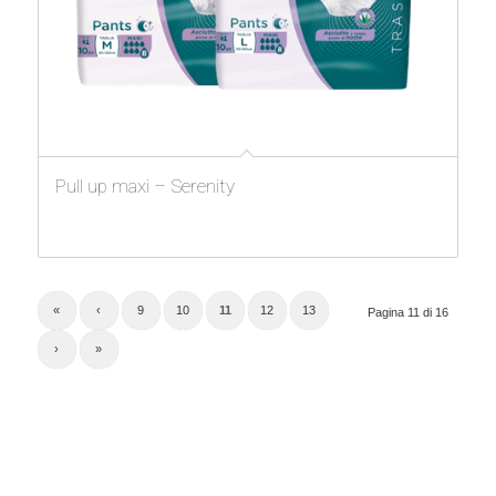
Pull up maxi – Serenity
«
‹
9
10
11
12
13
Pagina 11 di 16
›
»