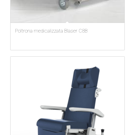
Poltrona medicalizzata Blaser C8B