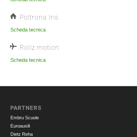
Poltrona Iris
Scheda tecnica
Rollz motion
Scheda tecnica
PARTNERS
Embru Scuole
Euroausili
Dietz Reha