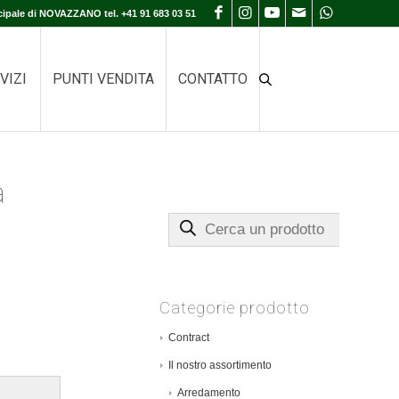
cipale di NOVAZZANO tel. +41 91 683 03 51
VIZI
PUNTI VENDITA
CONTATTO
a
Cerca un prodotto
Categorie prodotto
Contract
Il nostro assortimento
Arredamento