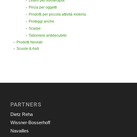
Lettini per fisioterapia
Pinza per oggetti
Prodotti per piccola attività motoria
Proteggi anche
Scarpe
Talloniere antidecubito
Prodotti Neolab
Scuole & Asili
PARTNERS
Dietz Reha
Wissner-Bosserhoff
Navailles