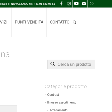
cipale di NOVAZZANO tel. +41 91 683 03 51
VIZI
PUNTI VENDITA
CONTATTO
ina
Cerca un prodotto
Categorie prodotto
Contract
Il nostro assortimento
Arredamento