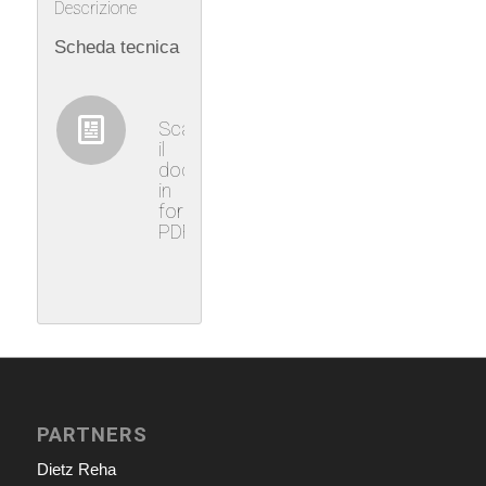
Descrizione
Scheda tecnica
Scaricare
il
documento
in
formato
PDF
PARTNERS
Dietz Reha