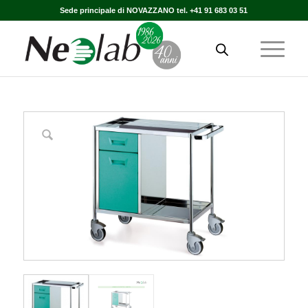
Sede principale di NOVAZZANO tel. +41 91 683 03 51