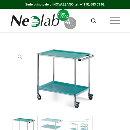
Sede principale di NOVAZZANO tel. +41 91 683 03 51