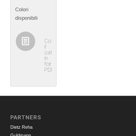
Colori
disponibili
Consultare
il
catalogo
in
formato
PDF
PARTNERS
Dietz Reha
Guldmann