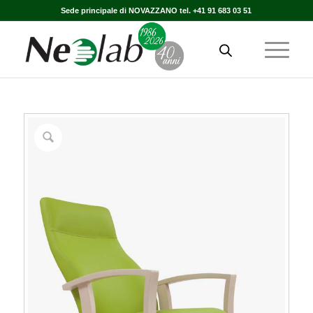
Sede principale di NOVAZZANO tel. +41 91 683 03 51