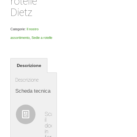
rotelle
Dietz
Categorie:
Il nostro
assortimento
,
Sedie a rotelle
Descrizione
Descrizione
Scheda tecnica
Scaricare
il
documento
in