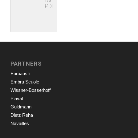
formato
PDF
PARTNERS
Euroausili
Embru Scuole
Wissner-Bosserhoff
Piaval
Guldmann
Dietz Reha
Navailles