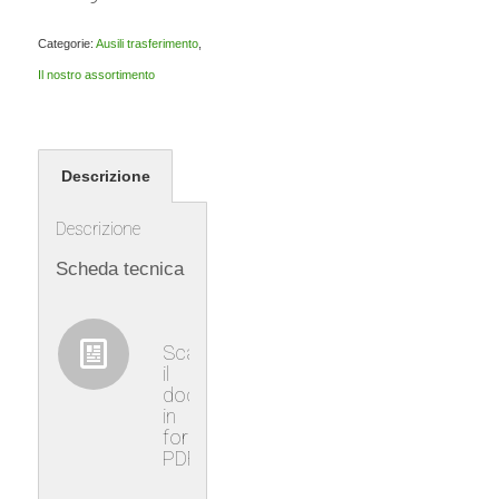
Categorie:
Ausili trasferimento
,
Il nostro assortimento
Descrizione
Descrizione
Scheda tecnica
Scaricare
il
documento
in
formato
PDF