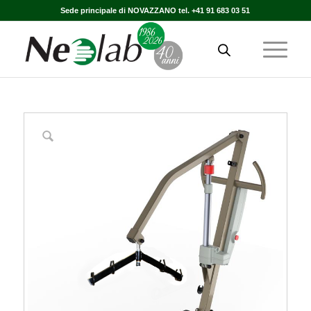
Sede principale di NOVAZZANO tel. +41 91 683 03 51