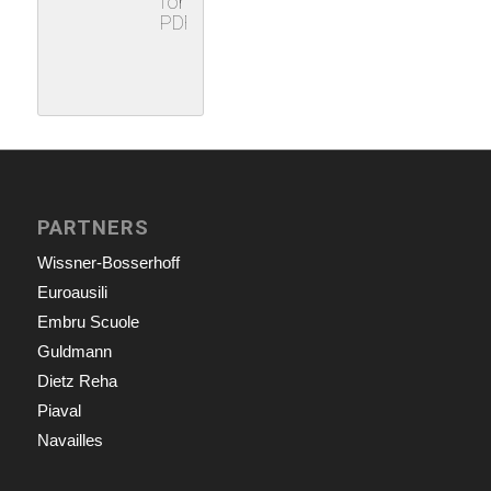
formato
PDF
PARTNERS
Wissner-Bosserhoff
Euroausili
Embru Scuole
Guldmann
Dietz Reha
Piaval
Navailles