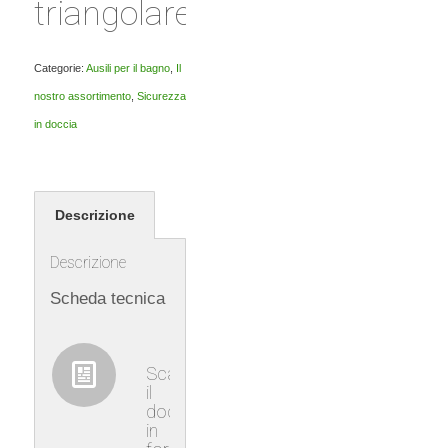
triangolare
Categorie:
Ausili per il bagno
,
Il
nostro assortimento
,
Sicurezza
in doccia
Descrizione
Descrizione
Scheda tecnica
Scaricare
il
documento
in