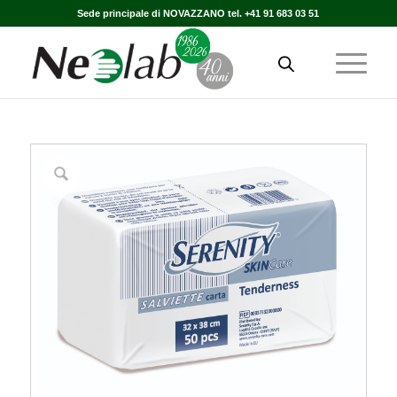
Sede principale di NOVAZZANO tel. +41 91 683 03 51