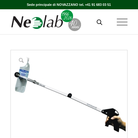
Sede principale di NOVAZZANO tel. +41 91 683 03 51