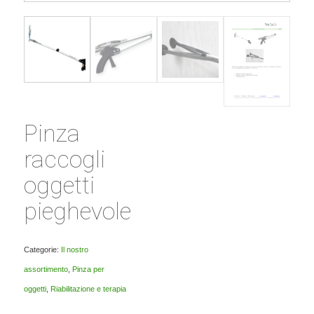
Pinza
raccogli
oggetti
pieghevole
Categorie:
Il nostro
assortimento
,
Pinza per
oggetti
,
Riabilitazione e terapia