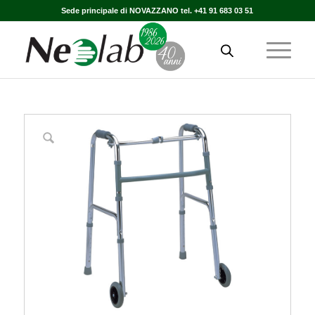
Sede principale di NOVAZZANO tel. +41 91 683 03 51