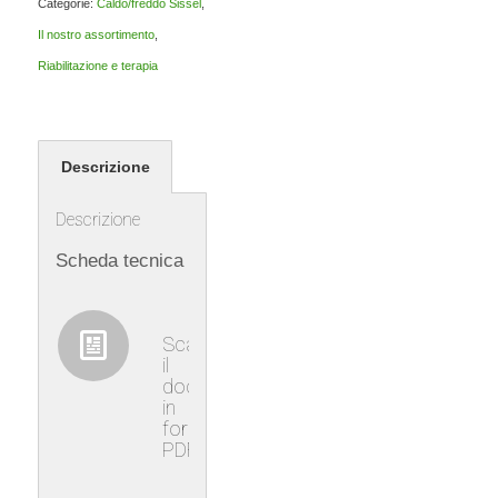
Categorie:
Caldo/freddo Sissel
,
Il nostro assortimento
,
Riabilitazione e terapia
Descrizione
Descrizione
Scheda tecnica
Scaricare
il
documento
in
formato
PDF