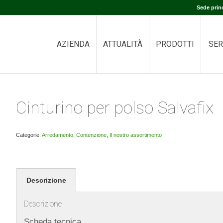
Sede prin
AZIENDA
ATTUALITÀ
PRODOTTI
SER
Cinturino per polso Salvafix
Categorie:
Arredamento
,
Contenzione
,
Il nostro assortimento
Descrizione
Descrizione
Scheda tecnica