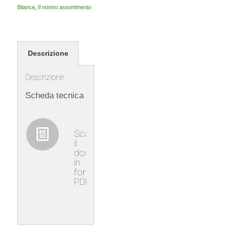
Bilance
,
Il nostro assortimento
Descrizione
Descrizione
Scheda tecnica
Scaricare
il
documento
in
formato
PDF