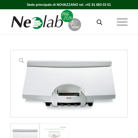
Sede principale di NOVAZZANO tel. +41 91 683 03 51