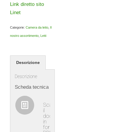
Link diretto sito
Linet
Categorie:
Camera da letto
,
Il
nostro assortimento
,
Letti
Descrizione
Descrizione
Scheda tecnica
Scaricare
il
documento
in
formato