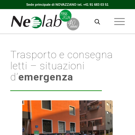
Sede principale di NOVAZZANO tel. +41 91 683 03 51
Trasporto e consegna
letti – situazioni
d’
emergenza